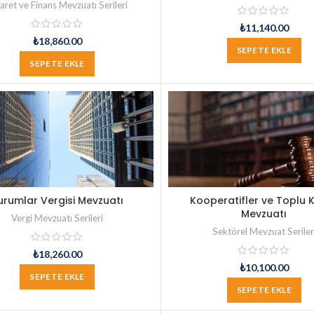
aret ve Finans Mevzuatı Serileri
₺
11,140.00
₺
18,860.00
SEPETE EKLE
SEPETE EKLE
urumlar Vergisi Mevzuatı
Kooperatifler ve Toplu 
Mevzuatı
Vergi Mevzuatı Serileri
Sektörel Mevzuat Seriler
₺
18,260.00
₺
10,100.00
SEPETE EKLE
SEPETE EKLE