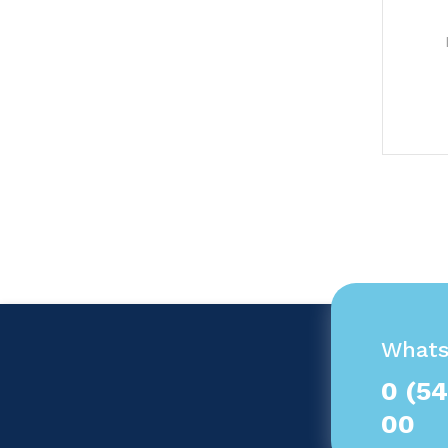
What
0 (54
00