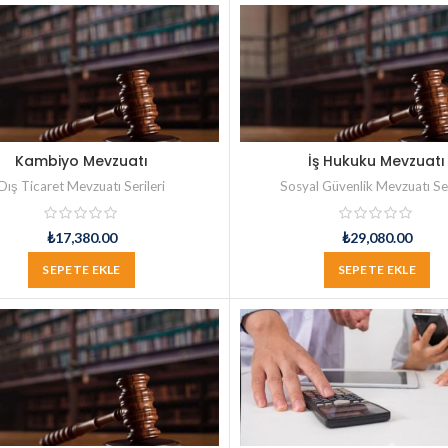
Kambiyo Mevzuatı
İş Hukuku Mevzuatı
Dış Ticaret Mevzuatı Serileri
Sosyal Güvenlik Mevzuatı Ser
₺
17,380.00
₺
29,080.00
SEPETE EKLE
SEPETE EKLE