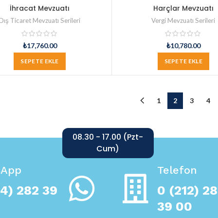
İhracat Mevzuatı
Harçlar Mevzuatı
Dış Ticaret Mevzuatı Serileri
Vergi Mevzuatı Serileri
₺
17,760.00
₺
10,780.00
SEPETE EKLE
SEPETE EKLE
1
2
3
4
08.30 - 17.00 (Pzt-
Cum)
sApp
Telefon
4) 282 39
0 (212) 2
39 00