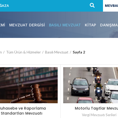
ĞAZA
MEVBAN
EMI
MEVZUAT DERGISI
BASILI MEVZUAT
KITAP
DANIŞMA
ın
Tüm Ürün & Hizmeler
Basılı Mevzuat
Sayfa 2
uhasebe ve Raporlama
Motorlu Taşıtlar Mevzu
Standartları Mevzuatı
Vergi Mevzuatı Serileri