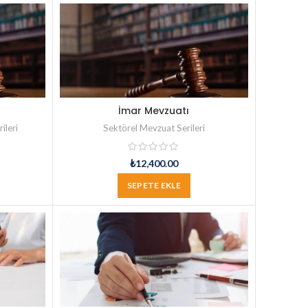
İmar Mevzuatı
ileri
Sektörel Mevzuat Serileri
₺
12,400.00
SEPETE EKLE