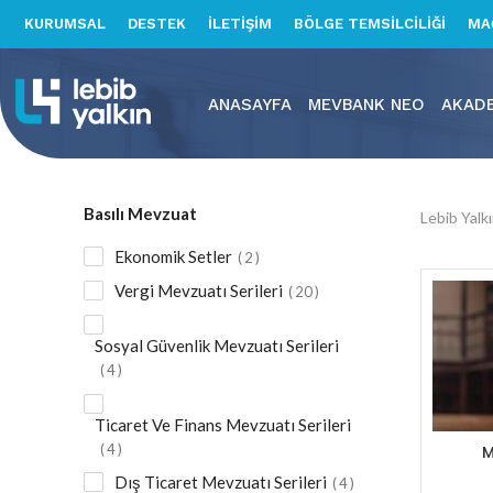
KURUMSAL
DESTEK
İLETİŞİM
BÖLGE TEMSİLCİLİĞİ
MA
ANASAYFA
MEVBANK NEO
AKAD
Basılı Mevzuat
Lebib Yalk
Ekonomik Setler
2
Vergi Mevzuatı Serileri
20
Sosyal Güvenlik Mevzuatı Serileri
4
Ticaret Ve Finans Mevzuatı Serileri
4
M
Dış Ticaret Mevzuatı Serileri
4