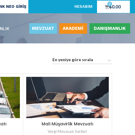
0
₺
0.00
K NEO GİRİŞ
HESABIM
MEVZUAT
AKADEMİ
DANIŞMANLIK
NLIK
atı
Mali Müşavirlik Mevzuatı
Vergi Mevzuatı Serileri