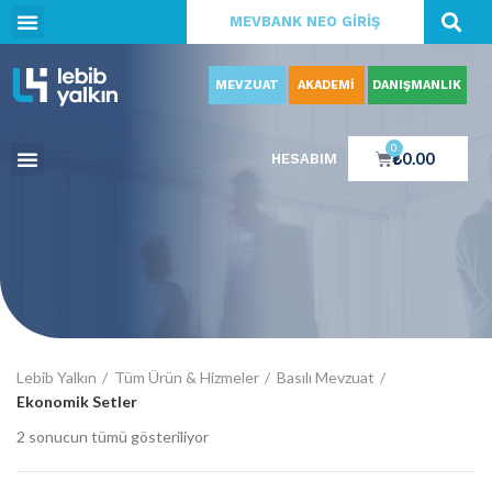
MEVBANK NEO GİRİŞ
MEVZUAT
AKADEMİ
DANIŞMANLIK
0
₺
0.00
HESABIM
Lebib Yalkın
Tüm Ürün & Hizmeler
Basılı Mevzuat
Ekonomik Setler
2 sonucun tümü gösteriliyor