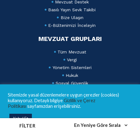
Mevzuat Destek
Basılı Yayın Sevk Takibi
Bize Ulaşın
E-Bültenimizi İnceleyin
MEVZUAT GRUPLARI
Tüm Mevzuat
Vergi
Yönetim Sistemleri
Hukuk
Sosyal Güvenlik
Ticaret ve Finans
Sitemizde yasal düzenlemelere uygun çerezler (cookies)
Dış Ticaret ve Gümrük
kullanıyoruz. Detaylı bilgiye
Gizlilik ve Çerez
Politikası
sayfamızdan erişebilirsiniz.
Lebib Yalkın Mevzuat Dergisi
Kabul Et
AKADEMİ
En Yeniye Göre Sırala
FILTER
Eğitim Takvimi