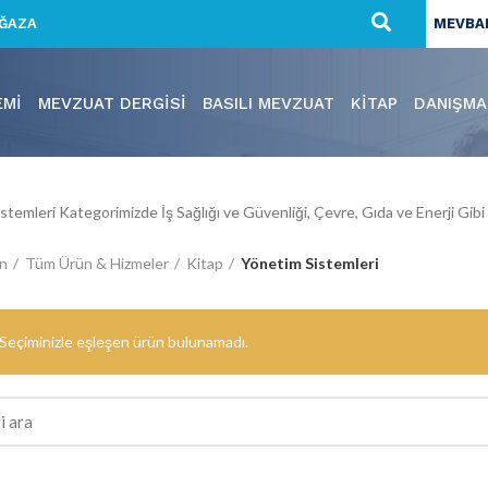
ĞAZA
MEVBAN
EMI
MEVZUAT DERGISI
BASILI MEVZUAT
KITAP
DANIŞMA
stemleri Kategorimizde İş Sağlığı ve Güvenliği, Çevre, Gıda ve Enerji Gib
ın
Tüm Ürün & Hizmeler
Kitap
Yönetim Sistemleri
Seçiminizle eşleşen ürün bulunamadı.