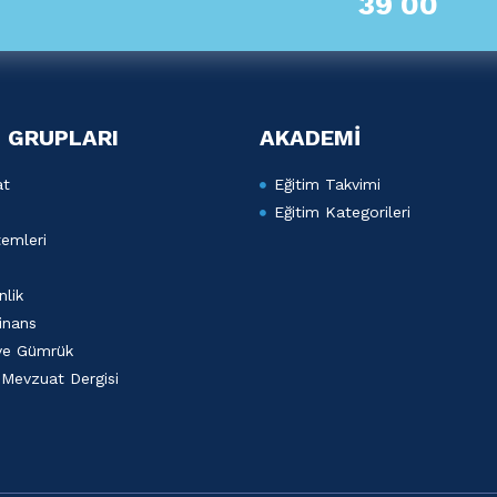
39 00
 GRUPLARI
AKADEMİ
at
Eğitim Takvimi
Eğitim Kategorileri
emleri
lik
inans
 ve Gümrük
 Mevzuat Dergisi