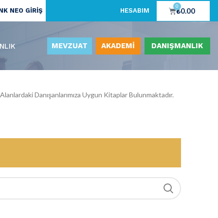
0
₺
0.00
K NEO GİRİŞ
HESABIM
MEVZUAT
AKADEMİ
DANIŞMANLIK
NLIK
i Alanlardaki Danışanlarımıza Uygun Kitaplar Bulunmaktadır.