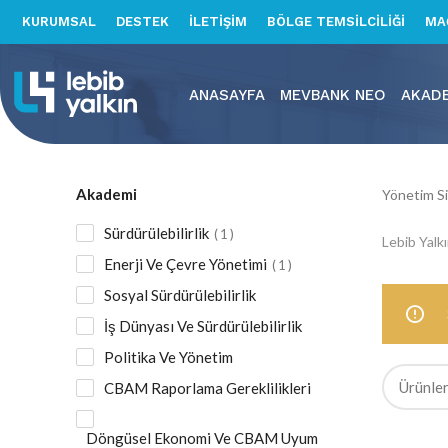
KURUMSAL
DESTEK
İLETİŞİM
BÖLGE TEMSİLCİLİĞİ
MA
ANASAYFA
MEVBANK NEO
AKAD
Akademi
Yönetim Si
Sürdürülebilirlik
1
Lebib Yalk
Enerji Ve Çevre Yönetimi
1
Sosyal Sürdürülebilirlik
İş Dünyası Ve Sürdürülebilirlik
Politika Ve Yönetim
CBAM Raporlama Gereklilikleri
Döngüsel Ekonomi Ve CBAM Uyum