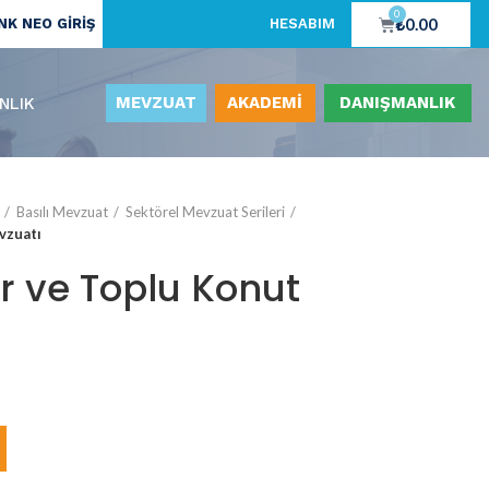
0
₺
0.00
K NEO GİRİŞ
HESABIM
MEVZUAT
AKADEMİ
DANIŞMANLIK
NLIK
Basılı Mevzuat
Sektörel Mevzuat Serileri
vzuatı
r ve Toplu Konut