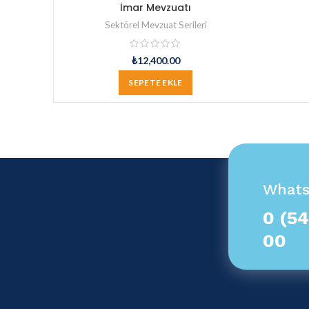
İmar Mevzuatı
Sektörel Mevzuat Serileri
₺
12,400.00
SEPETE EKLE
What
0 (54
00