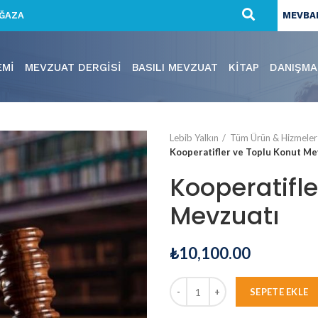
ĞAZA
MEVBAN
EMI
MEVZUAT DERGISI
BASILI MEVZUAT
KITAP
DANIŞMA
Lebib Yalkın
Tüm Ürün & Hizmeler
Kooperatifler ve Toplu Konut Me
Kooperatifle
Mevzuatı
₺
10,100.00
SEPETE EKLE