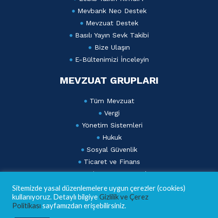
Mevbank Neo Destek
Mevzuat Destek
Basılı Yayın Sevk Takibi
Bize Ulaşın
E-Bültenimizi İnceleyin
MEVZUAT GRUPLARI
Tüm Mevzuat
Vergi
Yönetim Sistemleri
Hukuk
Sosyal Güvenlik
Ticaret ve Finans
Dış Ticaret ve Gümrük
Lebib Yalkın Mevzuat Dergisi
Sitemizde yasal düzenlemelere uygun çerezler (cookies)
kullanıyoruz. Detaylı bilgiye
Gizlilik ve Çerez
AKADEMİ
Politikası
sayfamızdan erişebilirsiniz.