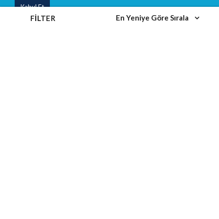
Kabul Et
Eğitim Takvimi
En Yeniye Göre Sırala
FILTER
Eğitim Kategorileri
MEVBANK NEO
DANIŞMANLIK
SOSYAL MEDYA