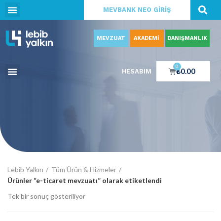
MEVBANK NEO GİRİŞ
MEVZUAT
AKADEMİ
DANIŞMANLIK
0
₺
0.00
HESABIM
Lebib Yalkın
Tüm Ürün & Hizmeler
Ürünler “e-ticaret mevzuatı” olarak etiketlendi
Tek bir sonuç gösteriliyor