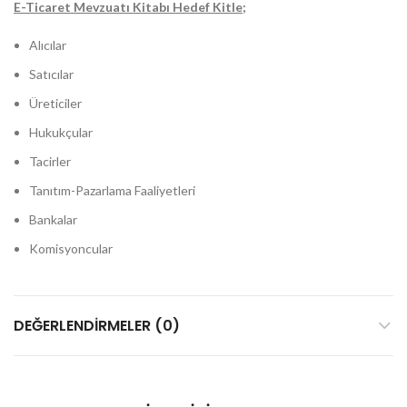
E-Ticaret Mevzuatı Kitabı Hedef Kitle;
Alıcılar
Satıcılar
Üreticiler
Hukukçular
Tacirler
Tanıtım-Pazarlama Faaliyetleri
Bankalar
Komisyoncular
DEĞERLENDIRMELER (0)