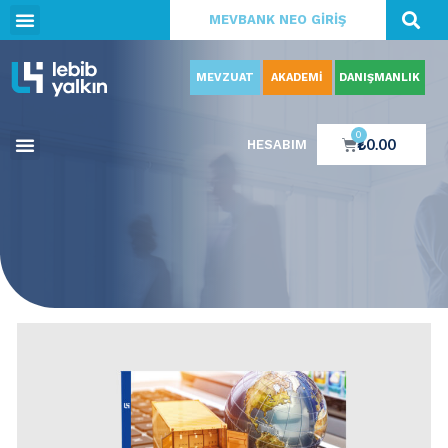
MEVBANK NEO GİRİŞ
MEVZUAT
AKADEMİ
DANIŞMANLIK
0
₺
0.00
HESABIM