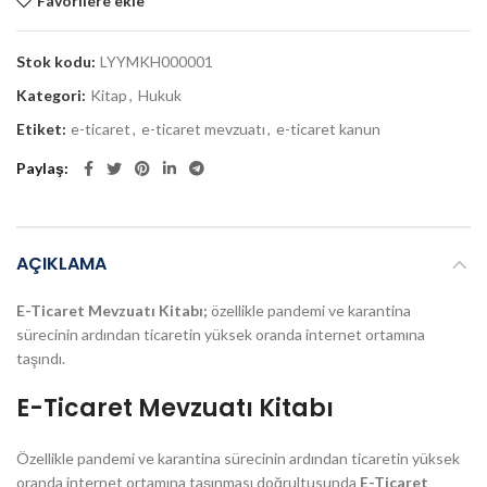
Favorilere ekle
Stok kodu:
LYYMKH000001
Kategori:
Kitap
,
Hukuk
Etiket:
e-ticaret
,
e-ticaret mevzuatı
,
e-ticaret kanun
Paylaş
AÇIKLAMA
E-Ticaret Mevzuatı Kitabı;
özellikle pandemi ve karantina
sürecinin ardından ticaretin yüksek oranda internet ortamına
taşındı.
E-Ticaret Mevzuatı Kitabı
Özellikle pandemi ve karantina sürecinin ardından ticaretin yüksek
oranda internet ortamına taşınması doğrultusunda
E-Ticaret