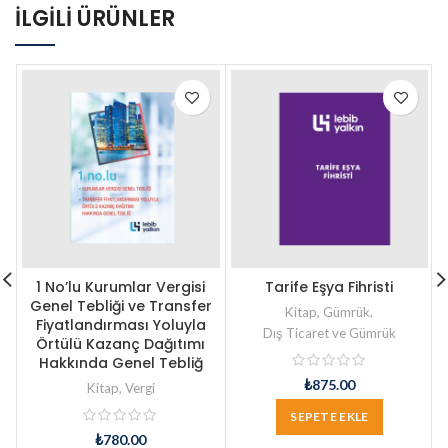
İLGILI ÜRÜNLER
1 No’lu Kurumlar Vergisi
Tarife Eşya Fihristi
Genel Tebliği ve Transfer
Kitap
,
Gümrük
,
Fiyatlandırması Yoluyla
Dış Ticaret ve Gümrük
Örtülü Kazanç Dağıtımı
Hakkında Genel Tebliğ
₺
875.00
Kitap
,
Vergi
SEPETE EKLE
₺
780.00