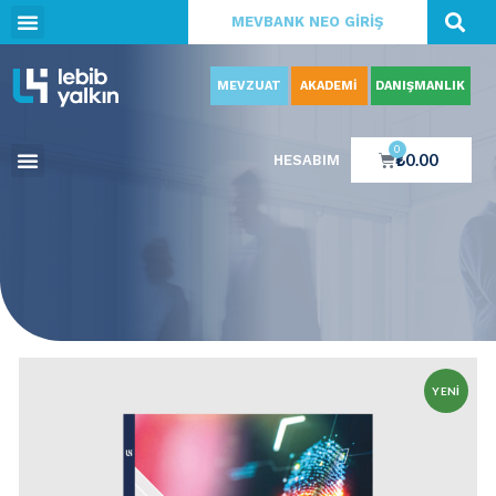
MEVBANK NEO GİRİŞ
MEVZUAT
AKADEMİ
DANIŞMANLIK
0
₺
0.00
HESABIM
YENI