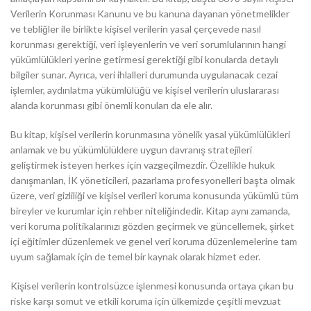
Verilerin Korunması Kanunu ve bu kanuna dayanan yönetmelikler
ve tebliğler ile birlikte kişisel verilerin yasal çerçevede nasıl
korunması gerektiği, veri işleyenlerin ve veri sorumlularının hangi
yükümlülükleri yerine getirmesi gerektiği gibi konularda detaylı
bilgiler sunar. Ayrıca, veri ihlalleri durumunda uygulanacak cezai
işlemler, aydınlatma yükümlülüğü ve kişisel verilerin uluslararası
alanda korunması gibi önemli konuları da ele alır.
Bu kitap, kişisel verilerin korunmasına yönelik yasal yükümlülükleri
anlamak ve bu yükümlülüklere uygun davranış stratejileri
geliştirmek isteyen herkes için vazgeçilmezdir. Özellikle hukuk
danışmanları, İK yöneticileri, pazarlama profesyonelleri başta olmak
üzere, veri gizliliği ve kişisel verileri koruma konusunda yükümlü tüm
bireyler ve kurumlar için rehber niteliğindedir. Kitap aynı zamanda,
veri koruma politikalarınızı gözden geçirmek ve güncellemek, şirket
içi eğitimler düzenlemek ve genel veri koruma düzenlemelerine tam
uyum sağlamak için de temel bir kaynak olarak hizmet eder.
Kişisel verilerin kontrolsüzce işlenmesi konusunda ortaya çıkan bu
riske karşı somut ve etkili koruma için ülkemizde çeşitli mevzuat