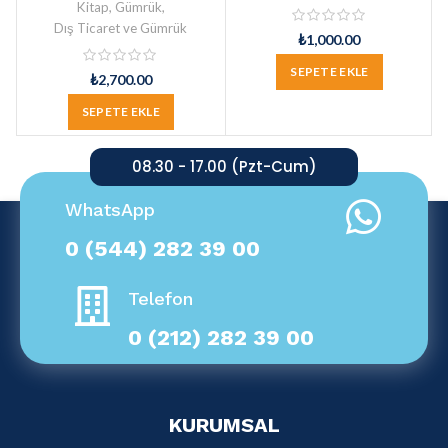
Kitap
,
Gümrük
,
Dış Ticaret ve Gümrük
₺
1,000.00
SEPETE EKLE
₺
2,700.00
SEPETE EKLE
08.30 - 17.00 (Pzt-Cum)
WhatsApp
0 (544) 282 39 00
Telefon
0 (212) 282 39 00
KURUMSAL