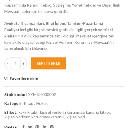
Kapsamında Kanun, Tebliğ, Sözleşme, Yönetmelikler ve Diğer İlgili
Mevzuatı sizler için bir araya getirdik.
Avukat, İK çalışanları, Bilgi İşlem, Tanıtım-Pazarlama
Faaliyetleri
gibi birçok meslek grubu ile
ilgili gerçek ve tüzel
kişilerin
KVKK kapsamında tabii olduğu mevzuat içeriğine tek
kaynak ile ulaşabileceği Kişisel Verilerin Korunması Mevzuatı‘nı
satın almak için tıklayınız.
SEPETE EKLE
Favorilere ekle
Stok kodu:
LYYMKH000002
Kategori:
Kitap
,
Hukuk
Etiket:
kvkk kitabı
,
kişisel verilerin korunması kanunu kitabı
,
kişisel verilerin korunması kanunu
,
kişisel veri
Paylaş