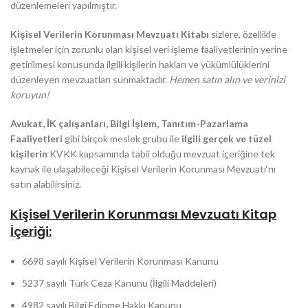
düzenlemeleri yapılmıştır.
Kişisel Verilerin Korunması Mevzuatı Kitabı
sizlere,
özellikle
işletmeler için zorunlu olan kişisel veri işleme faaliyetlerinin yerine
getirilmesi konusunda
ilgili kişilerin hakları ve yükümlülüklerini
düzenleyen mevzuatları sunmaktadır.
Hemen satın alın ve verinizi
koruyun!
Avukat, İK çalışanları, Bilgi İşlem, Tanıtım-Pazarlama
Faaliyetleri
gibi birçok meslek grubu ile
ilgili gerçek ve tüzel
kişilerin
KVKK kapsamında tabii olduğu mevzuat içeriğine tek
kaynak ile ulaşabileceği Kişisel Verilerin Korunması Mevzuatı‘nı
satın alabilirsiniz.
Kişisel Verilerin Korunması Mevzuatı Kitap
İçeriği:
6698 sayılı Kişisel Verilerin Korunması Kanunu
5237 sayılı Türk Ceza Kanunu (İlgili Maddeleri)
4982 sayılı Bilgi Edinme Hakkı Kanunu