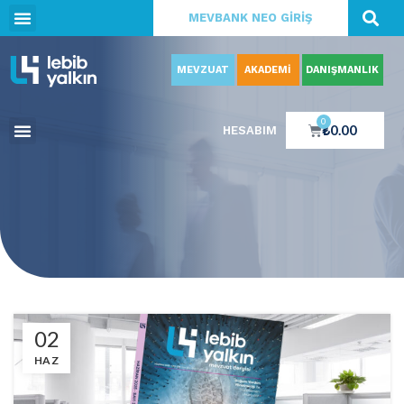
MEVBANK NEO GİRİŞ
MEVZUAT
AKADEMİ
DANIŞMANLIK
0
₺
0.00
HESABIM
02
HAZ