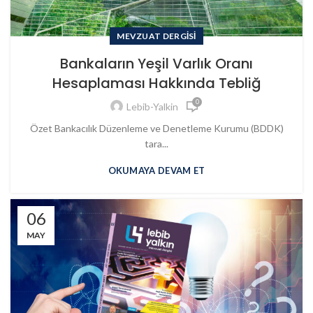
MEVZUAT DERGISI
Bankaların Yeşil Varlık Oranı
Hesaplaması Hakkında Tebliğ
0
Lebib-Yalkin
Özet Bankacılık Düzenleme ve Denetleme Kurumu (BDDK)
tara...
OKUMAYA DEVAM ET
06
MAY