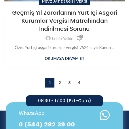
,
MEVZUAT DERGISI
VERGI
Geçmiş Yıl Zararlarının Yurt İçi Asgari
Kurumlar Vergisi Matrahından
İndirilmesi Sorunu
0
Lebib-Yalkin
Özet Yurt içi asgari kurumlar vergisi, 7524 sayılı Kanun ...
OKUMAYA DEVAM ET
1
2
3
4
08.30 - 17.00 (Pzt-Cum)
WhatsApp
0 (544) 282 39 00