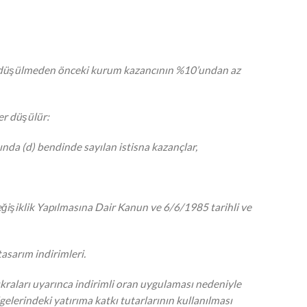
ar düşülmeden önceki kurum kazancının %10’undan az
er düşülür:
dışında (d) bendinde sayılan istisna kazançlar,
ğişiklik Yapılmasına Dair Kanun ve 6/6/1985 tarihli ve
asarım indirimleri.
fıkraları uyarınca indirimli oran uygulaması nedeniyle
elerindeki yatırıma katkı tutarlarının kullanılması