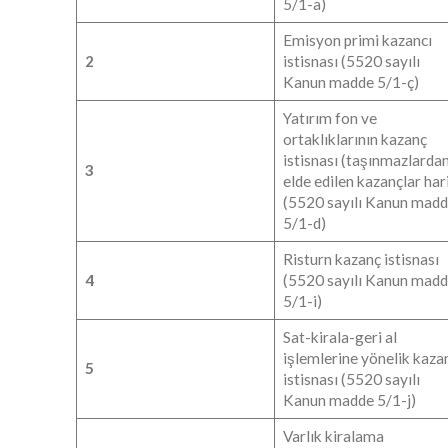
5/1-a)
Emisyon primi kazancı
2
istisnası (5520 sayılı
Kanun madde 5/1-ç)
Yatırım fon ve
ortaklıklarının kazanç
istisnası (taşınmazlarda
3
elde edilen kazançlar har
(5520 sayılı Kanun mad
5/1-d)
Risturn kazanç istisnası
4
(5520 sayılı Kanun mad
5/1-i)
Sat-kirala-geri al
işlemlerine yönelik kaza
5
istisnası (5520 sayılı
Kanun madde 5/1-j)
Varlık kiralama