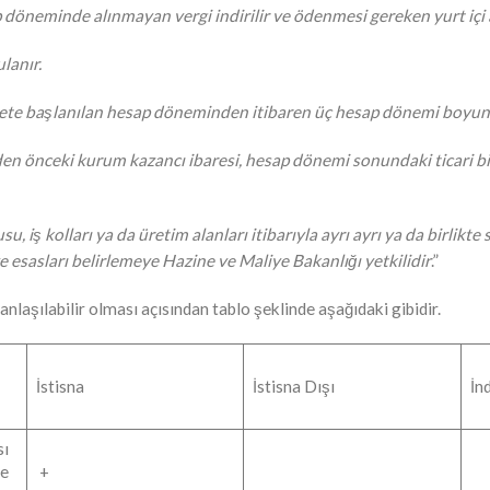
öneminde alınmayan vergi indirilir ve ödenmesi gereken yurt içi as
lanır.
aliyete başlanılan hesap döneminden itibaren üç hesap dönemi bo
den önceki kurum kazancı ibaresi, hesap dönemi sonundaki ticari b
usu, iş kolları ya da üretim alanları itibarıyla ayrı ayrı ya da birlik
esasları belirlemeye Hazine ve Maliye Bakanlığı yetkilidir
.”
laşılabilir olması açısından tablo şeklinde aşağıdaki gibidir.
İstisna
İstisna Dışı
İn
sı
de
+