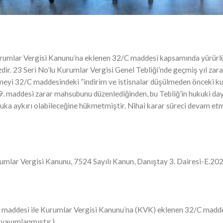
e Kurumlar Vergisi Kanunu’na eklenen 32/C maddesi kapsamında yürür
dir. 23 Seri No’lu Kurumlar Vergisi Genel Tebliği’nde geçmiş yıl zar
emeyi 32/C maddesindeki “indirim ve istisnalar düşülmeden önceki 
 maddesi zarar mahsubunu düzenlediğinden, bu Tebliğ’in hukuki dayana
ka aykırı olabileceğine hükmetmiştir. Nihai karar süreci devam etm
Kurumlar Vergisi Kanunu, 7524 Sayılı Kanun, Danıştay 3. Dairesi-E.202
36. maddesi ile Kurumlar Vergisi Kanunu’na (KVK) eklenen 32/C madde
 yayımlanmıştır.)