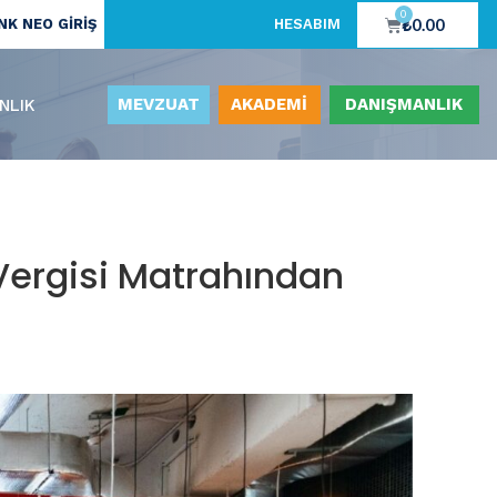
0
₺
0.00
K NEO GİRİŞ
HESABIM
MEVZUAT
AKADEMİ
DANIŞMANLIK
NLIK
 Vergisi Matrahından