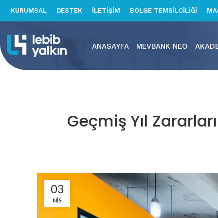
KURUMSAL
DESTEK
İLETİŞİM
BÖLGE TEMSİLCİLİĞİ
MA
ANASAYFA
MEVBANK NEO
AKAD
Geçmiş Yıl Zararlar
03
NIS