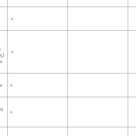
+
n
+
iç)
de
de
+
nç
+