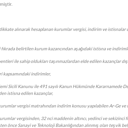
miştir.
ikkate alınarak hesaplanan kurumlar vergisi, indirim ve istisnal
ci fıkrada belirtilen kurum kazancından aşağıdaki istisna ve indiriml
 (k) bentleri ile sahip oldukları taşınmazlardan elde edilen kazançlar 
eri kapsamındaki indirimler,
ı Gemi Sicili Kanunu ile 491 sayılı Kanun Hükmünde Kararnamede De
n istisna edilen kazançlar,
kurumlar vergisi matrahından indirim konusu yapılabilen Ar-Ge ve t
kurumlar vergisinden, 32 nci maddenin altıncı, yedinci ve sekizinci 
ten önce Sanayi ve Teknoloji Bakanlığından alınmış olan teşvik belg