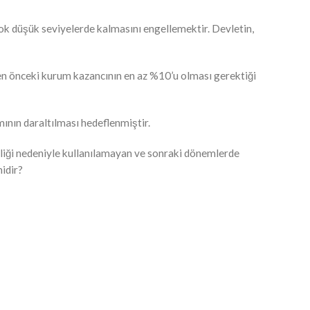
çok düşük seviyelerde kalmasını engellemektir. Devletin,
den önceki kurum kazancının en az %10’u olması gerektiği
ının daraltılması hedeflenmiştir.
zliği nedeniyle kullanılamayan ve sonraki dönemlerde
midir?