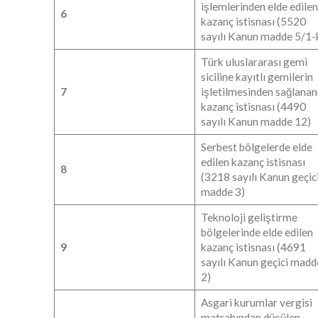
işlemlerinden elde edilen
6
kazanç istisnası (5520
sayılı Kanun madde 5/1-
Türk uluslararası gemi
siciline kayıtlı gemilerin
7
işletilmesinden sağlanan
kazanç istisnası (4490
sayılı Kanun madde 12)
Serbest bölgelerde elde
edilen kazanç istisnası
8
(3218 sayılı Kanun geçic
madde 3)
Teknoloji geliştirme
bölgelerinde elde edilen
9
kazanç istisnası (4691
sayılı Kanun geçici madd
2)
Asgari kurumlar vergisi
matrahından düşülen