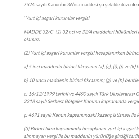
7524 sayılı Kanun’un 36’ncı maddesi şu şekilde düzenlen
“
Yurt içi asgari kurumlar vergisi
MADDE 32/C- (1) 32 nci ve 32/A maddeleri hükümleri d
olamaz.
(2) Yurt içi asgari kurumlar vergisi hesaplanırken birin
a) 5 inci maddenin birinci fıkrasının (a), (ç), (i), (j) ve
b) 10 uncu maddenin birinci fıkrasının; (g) ve (h) bentl
c) 16/12/1999 tarihli ve 4490 sayılı Türk Uluslararas
3218 sayılı Serbest Bölgeler Kanunu kapsamında vergide
ç) 4691 sayılı Kanun kapsamındaki kazanç istisnası ile 
(3) Birinci fıkra kapsamında hesaplanan yurt içi asgari 
alınmayan vergi ile bu maddenin yürürlüğe girdiği tarih