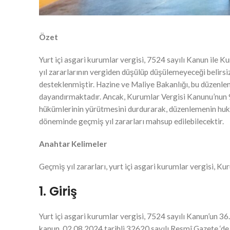
Özet
Yurt içi asgari kurumlar vergisi, 7524 sayılı Kanun il
yıl zararlarının vergiden düşülüp düşülemeyeceği belirsiz
desteklenmiştir. Hazine ve Maliye Bakanlığı, bu düzenl
dayandırmaktadır. Ancak, Kurumlar Vergisi Kanunu’nun 9.
hükümlerinin yürütmesini durdurarak, düzenlemenin huku
döneminde geçmiş yıl zararları mahsup edilebilecektir.
Anahtar Kelimeler
Geçmiş yıl zararları, yurt içi asgari kurumlar vergisi, 
1. Giriş
Yurt içi asgari kurumlar vergisi, 7524 sayılı Kanun’un 
kanun, 02.08.2024 tarihli 32620 sayılı Resmî Gazete ‘de