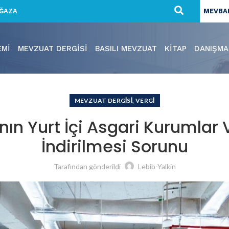
ĞAZA
MEVBAN
EMI
MEVZUAT DERGISI
BASILI MEVZUAT
KITAP
DANIŞMA
,
MEVZUAT DERGISI
VERGI
ının Yurt İçi Asgari Kurumlar
İndirilmesi Sorunu
Tarafından gönderildi
Lebib-Yalkin