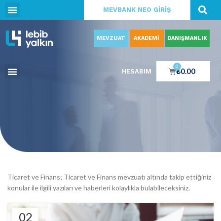
MEVBANK NEO GİRİŞ
MEVZUAT
AKADEMİ
DANIŞMANLIK
0
₺
0.00
HESABIM
Ticaret ve Finans; Ticaret ve Finans mevzuatı altında takip ettiğiniz
konular ile ilgili yazıları ve haberleri kolaylıkla bulabileceksiniz.
02