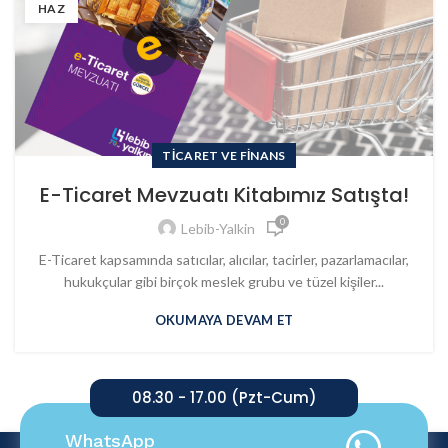
HAZ
TICARET VE FINANS
E-Ticaret Mevzuatı Kitabımız Satışta!
0
Lebib-Yalkin
E-Ticaret kapsamında satıcılar, alıcılar, tacirler, pazarlamacılar,
hukukçular gibi birçok meslek grubu ve tüzel kişiler...
OKUMAYA DEVAM ET
08.30 - 17.00 (Pzt-Cum)
WhatsApp