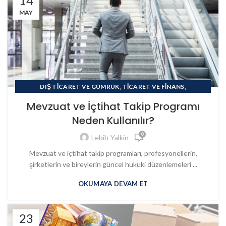
14
MAY
,
,
DIŞ TICARET VE GÜMRÜK
TICARET VE FINANS
,
,
,
SOSYAL GÜVENLIK
HUKUK
VERGI
YÖNETIM SISTEMLERI
Mevzuat ve İçtihat Takip Programı
Neden Kullanılır?
0
Lebib-Yalkin
Mevzuat ve içtihat takip programları, profesyonellerin,
şirketlerin ve bireylerin güncel hukuki düzenlemeleri ...
OKUMAYA DEVAM ET
23