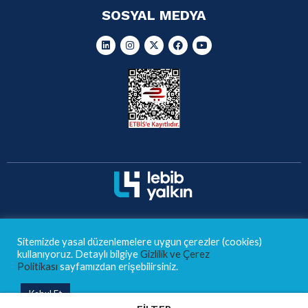
SOSYAL MEDYA
@ 2024 Tüm hakları saklıdır.
Sitemizde yasal düzenlemelere uygun çerezler (cookies)
Gizlilik Şartları
Yasal Uyarı
KVKK Politikası
kullanıyoruz. Detaylı bilgiye
Gizlilik ve Çerez
Politikası
sayfamızdan erişebilirsiniz.
Ön Bilgilendirme Formu
Sıkça Sorulan Sorular
Kabul Et