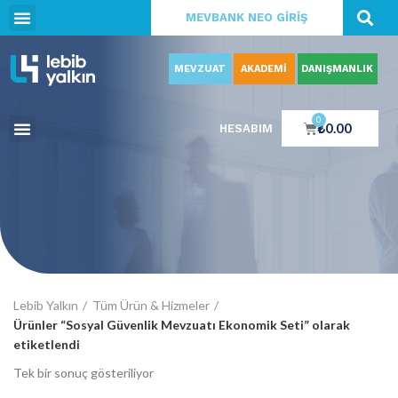
MEVBANK NEO GİRİŞ
MEVZUAT
AKADEMİ
DANIŞMANLIK
0
₺
0.00
HESABIM
Lebib Yalkın
Tüm Ürün & Hizmeler
Ürünler “Sosyal Güvenlik Mevzuatı Ekonomik Seti” olarak
etiketlendi
Tek bir sonuç gösteriliyor