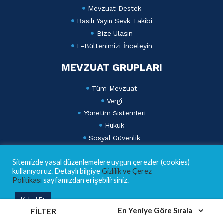
Mevzuat Destek
Basılı Yayın Sevk Takibi
Bize Ulaşın
E-Bültenimizi İnceleyin
MEVZUAT GRUPLARI
Tüm Mevzuat
Vergi
Yönetim Sistemleri
Hukuk
Sosyal Güvenlik
Ticaret ve Finans
Sitemizde yasal düzenlemelere uygun çerezler (cookies)
Dış Ticaret ve Gümrük
kullanıyoruz. Detaylı bilgiye
Gizlilik ve Çerez
Lebib Yalkın Mevzuat Dergisi
Politikası
sayfamızdan erişebilirsiniz.
AKADEMİ
Kabul Et
En Yeniye Göre Sırala
FILTER
Eğitim Takvimi