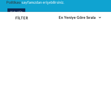
Politikası
sayfamızdan erişebilirsiniz.
Eğitim Takvimi
Kabul Et
Eğitim Kategorileri
En Yeniye Göre Sırala
FILTER
MEVBANK NEO
DANIŞMANLIK
SOSYAL MEDYA