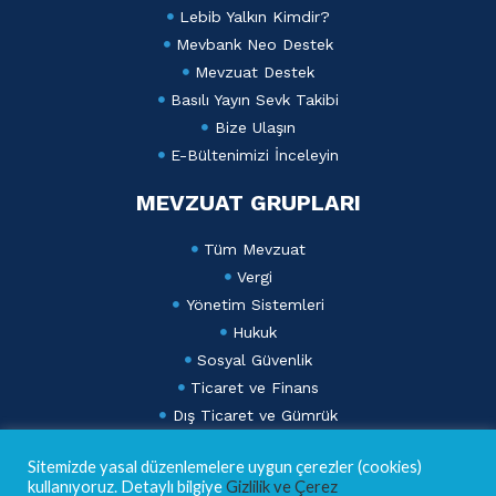
Lebib Yalkın Kimdir?
Mevbank Neo Destek
Mevzuat Destek
Basılı Yayın Sevk Takibi
Bize Ulaşın
E-Bültenimizi İnceleyin
MEVZUAT GRUPLARI
Tüm Mevzuat
Vergi
Yönetim Sistemleri
Hukuk
Sosyal Güvenlik
Ticaret ve Finans
Dış Ticaret ve Gümrük
Lebib Yalkın Mevzuat Dergisi
Sitemizde yasal düzenlemelere uygun çerezler (cookies)
AKADEMİ
kullanıyoruz. Detaylı bilgiye
Gizlilik ve Çerez