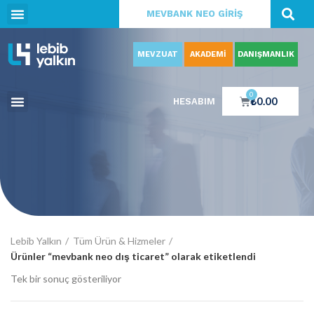
MEVBANK NEO GİRİŞ
MEVZUAT
AKADEMİ
DANIŞMANLIK
0
₺
0.00
HESABIM
Lebib Yalkın
Tüm Ürün & Hizmeler
Ürünler “mevbank neo dış ticaret” olarak etiketlendi
Tek bir sonuç gösteriliyor