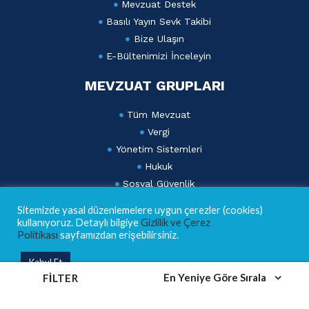
Mevzuat Destek
Basılı Yayın Sevk Takibi
Bize Ulaşın
E-Bültenimizi İnceleyin
MEVZUAT GRUPLARI
Tüm Mevzuat
Vergi
Yönetim Sistemleri
Hukuk
Sosyal Güvenlik
Ticaret ve Finans
Sitemizde yasal düzenlemelere uygun çerezler (cookies)
Dış Ticaret ve Gümrük
kullanıyoruz. Detaylı bilgiye
Gizlilik ve Çerez
Politikası
sayfamızdan erişebilirsiniz.
Lebib Yalkın Mevzuat Dergisi
Kabul Et
AKADEMİ
En Yeniye Göre Sırala
FILTER
Eğitim Takvimi