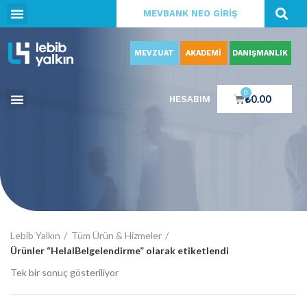
MEVBANK NEO GİRİŞ
MEVZUAT
AKADEMİ
DANIŞMANLIK
0
₺
0.00
HESABIM
Lebib Yalkın
Tüm Ürün & Hizmeler
Ürünler “HelalBelgelendirme” olarak etiketlendi
Tek bir sonuç gösteriliyor