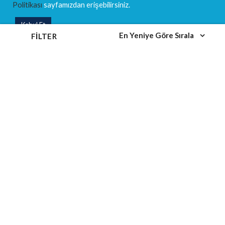
Politikası
sayfamızdan erişebilirsiniz.
Eğitim Takvimi
Kabul Et
Eğitim Kategorileri
En Yeniye Göre Sırala
FILTER
MEVBANK NEO
DANIŞMANLIK
SOSYAL MEDYA