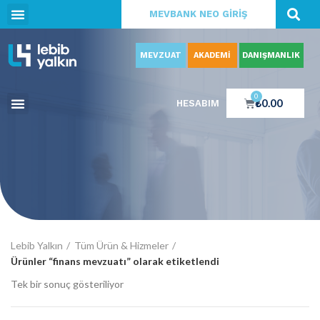
MEVBANK NEO GİRİŞ
MEVZUAT
AKADEMİ
DANIŞMANLIK
0
₺
0.00
HESABIM
Lebib Yalkın
Tüm Ürün & Hizmeler
Ürünler “finans mevzuatı” olarak etiketlendi
Tek bir sonuç gösteriliyor