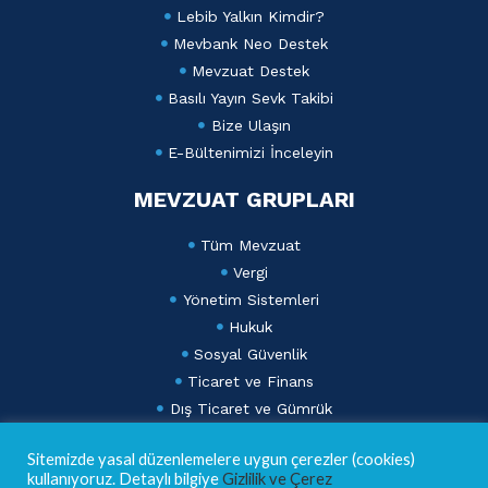
Lebib Yalkın Kimdir?
Mevbank Neo Destek
Mevzuat Destek
Basılı Yayın Sevk Takibi
Bize Ulaşın
E-Bültenimizi İnceleyin
MEVZUAT GRUPLARI
Tüm Mevzuat
Vergi
Yönetim Sistemleri
Hukuk
Sosyal Güvenlik
Ticaret ve Finans
Dış Ticaret ve Gümrük
Lebib Yalkın Mevzuat Dergisi
Sitemizde yasal düzenlemelere uygun çerezler (cookies)
AKADEMİ
kullanıyoruz. Detaylı bilgiye
Gizlilik ve Çerez