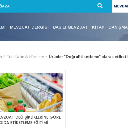
ĞAZA
MEVBAN
EMI
MEVZUAT DERGISI
BASILI MEVZUAT
KITAP
DANIŞMA
ın
Tüm Ürün & Hizmeler
Ürünler “DoğruEtiketleme” olarak etiketl
VZUAT DEĞİŞİKLİKLERİNE GÖRE
GIDA ETİKETLEME EĞİTİMİ