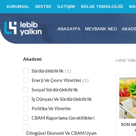
KURUMSAL
DESTEK
İLETİŞİM
BÖLGE TEMSİLCİLİĞİ
MA
ANASAYFA
MEVBANK NEO
AKAD
Akademi
Lebib Yalk
Sürdürülebilirlik
1
Enerji Ve Çevre Yönetimi
1
Sosyal Sürdürülebilirlik
İş Dünyası Ve Sürdürülebilirlik
Politika Ve Yönetim
CBAM Raporlama Gereklilikleri
SON ME
Döngüsel Ekonomi Ve CBAM Uyum