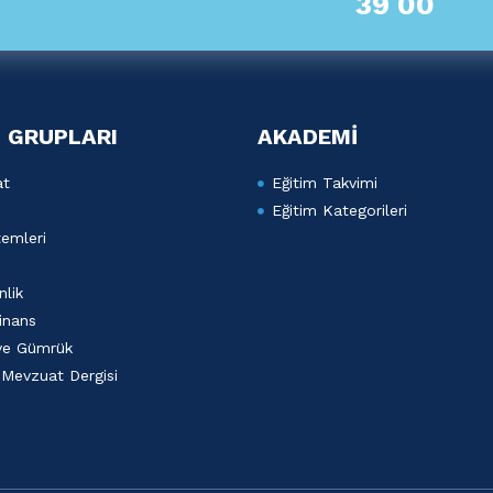
39 00
 GRUPLARI
AKADEMİ
at
Eğitim Takvimi
Eğitim Kategorileri
emleri
lik
inans
 ve Gümrük
 Mevzuat Dergisi