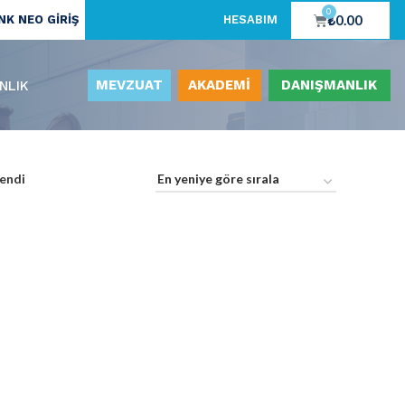
0
₺
0.00
K NEO GİRİŞ
HESABIM
MEVZUAT
AKADEMİ
DANIŞMANLIK
NLIK
endi