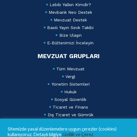
Lebib Yalkın Kimdir?
Mevbank Neo Destek
Mevzuat Destek
Basılı Yayın Sevk Takibi
Bize Ulaşın
E-Bültenimizi İnceleyin
MEVZUAT GRUPLARI
Tüm Mevzuat
Vergi
Yönetim Sistemleri
Hukuk
Sosyal Güvenlik
Ticaret ve Finans
Dış Ticaret ve Gümrük
Lebib Yalkın Mevzuat Dergisi
Sitemizde yasal düzenlemelere uygun çerezler (cookies)
AKADEMİ
kullanıyoruz. Detaylı bilgiye
Gizlilik ve Çerez