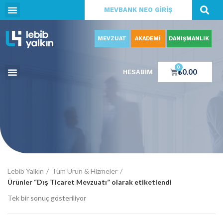
MEVBANK NEO GİRİŞ
MEVZUAT
AKADEMİ
DANIŞMANLIK
0
₺
0.00
HESABIM
Lebib Yalkın
Tüm Ürün & Hizmeler
Ürünler “Dış Ticaret Mevzuatı” olarak etiketlendi
Tek bir sonuç gösteriliyor