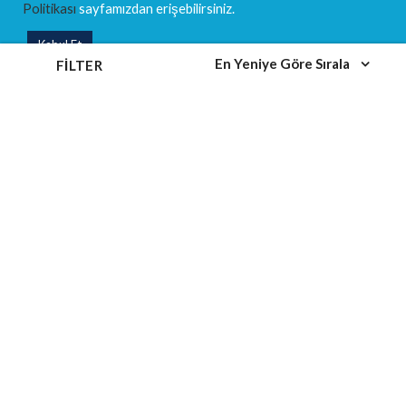
Politikası
sayfamızdan erişebilirsiniz.
Eğitim Takvimi
Kabul Et
Eğitim Kategorileri
En Yeniye Göre Sırala
FILTER
MEVBANK NEO
DANIŞMANLIK
SOSYAL MEDYA