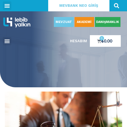
MEVBANK NEO GİRİŞ
MEVZUAT
AKADEMİ
DANIŞMANLIK
0
₺
0.00
HESABIM