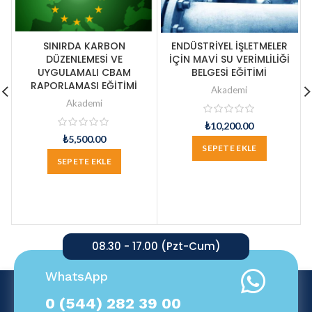
SINIRDA KARBON
ENDÜSTRİYEL İŞLETMELER
DÜZENLEMESİ VE
İÇİN MAVİ SU VERİMLİLİĞİ
UYGULAMALI CBAM
BELGESİ EĞİTİMİ
RAPORLAMASI EĞİTİMİ
Akademi
Akademi
₺
10,200.00
₺
5,500.00
SEPETE EKLE
SEPETE EKLE
08.30 - 17.00 (Pzt-Cum)
WhatsApp
0 (544) 282 39 00