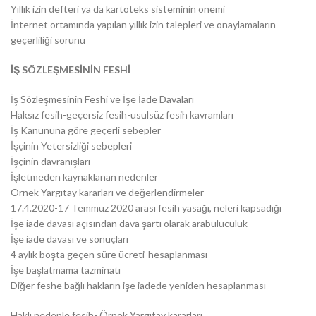
Yıllık izin defteri ya da kartoteks sisteminin önemi
İnternet ortamında yapılan yıllık izin talepleri ve onaylamaların
geçerliliği sorunu
İŞ SÖZLEŞMESİNİN FESHİ
İş Sözleşmesinin Feshi ve İşe İade Davaları
Haksız fesih-geçersiz fesih-usulsüz fesih kavramları
İş Kanununa göre geçerli sebepler
İşçinin Yetersizliği sebepleri
İşçinin davranışları
İşletmeden kaynaklanan nedenler
Örnek Yargıtay kararları ve değerlendirmeler
17.4.2020-17 Temmuz 2020 arası fesih yasağı, neleri kapsadığı
İşe iade davası açısından dava şartı olarak arabuluculuk
İşe iade davası ve sonuçları
4 aylık boşta geçen süre ücreti-hesaplanması
İşe başlatmama tazminatı
Diğer feshe bağlı hakların işe iadede yeniden hesaplanması
Haklı nedenle fesih- Örnek Yargıtay kararları