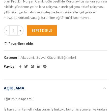
olan Prof.Dr. Nurşen Caniklioğlu özellikle Koronavirüs salgını sonrası
sıklıkla gündeme gelen kısa çalışma, esnek çalışma, telafi çalışması,
yıllık izin uygulamaları ve sözleşme fesih süreci ile ilgili güncel
mevzuatı yorumlayacağı bu online eğitimimizi kaçırmayın…
SEPETE EKLE
Favorilere ekle
Kategori:
Akademi
,
Sosyal Güvenlik Eğitimleri
Paylaş
AÇIKLAMA
Eğitimin Kapsamı:
İş hayatının temelini oluşturan iş hukuku bütün işletmeleri yakından