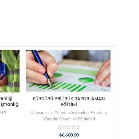
enliği
ISO 450
SÜRDÜRÜLEBİLİRLİK RAPORLAMASI
şmanlığı
EĞİTİMİ
leri
Dan
Danışmanlık
,
Yönetim Sistemleri
,
Akademi
,
Yönetim Sistemleri Eğitimleri
₺
6,600.00