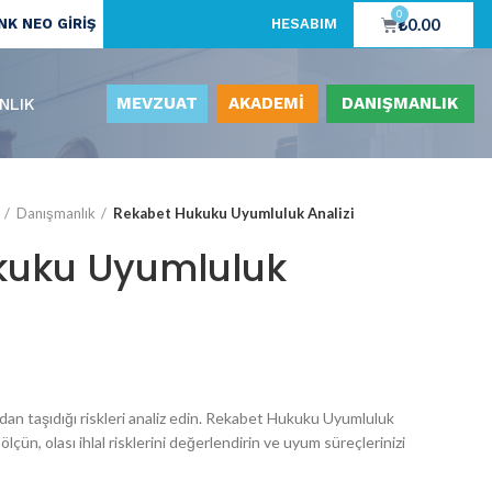
0
₺
0.00
K NEO GİRİŞ
HESABIM
MEVZUAT
AKADEMİ
DANIŞMANLIK
NLIK
Danışmanlık
Rekabet Hukuku Uyumluluk Analizi
kuku Uyumluluk
dan taşıdığı riskleri analiz edin. Rekabet Hukuku Uyumluluk
lçün, olası ihlal risklerini değerlendirin ve uyum süreçlerinizi