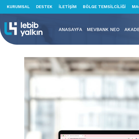
KURUMSAL
DESTEK
İLETİŞİM
BÖLGE TEMSİLCİLİĞİ
MA
ANASAYFA
MEVBANK NEO
AKAD