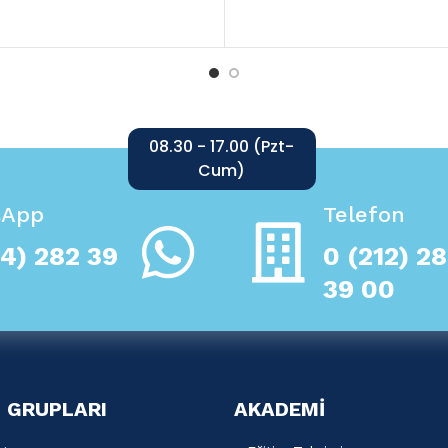
08.30 - 17.00 (Pzt-
Cum)
sApp
Telefon
4) 282 39
0 (212) 2
39 00
 GRUPLARI
AKADEMİ