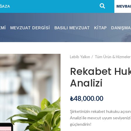
ĞAZA
MEVBAN
EMI
MEVZUAT DERGISI
BASILI MEVZUAT
KITAP
DANIŞMA
Lebib Yalkın
Tüm Ürün & Hizmeler
Rekabet Hu
Analizi
₺
48,000.00
Şirketinizin rekabet hukuku açısın
Analizi ile mevcut uyum seviyenizi ö
güçlendirin!