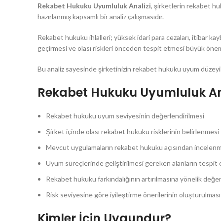
Rekabet Hukuku Uyumluluk Analizi
, şirketlerin rekabet h
hazırlanmış kapsamlı bir analiz çalışmasıdır.
Rekabet hukuku ihlalleri; yüksek idari para cezaları, itibar k
geçirmesi ve olası riskleri önceden tespit etmesi büyük önem
Bu analiz sayesinde şirketinizin rekabet hukuku uyum düzeyini 
Rekabet Hukuku Uyumluluk Anali
Rekabet hukuku uyum seviyesinin değerlendirilmesi
Şirket içinde olası rekabet hukuku risklerinin belirlenmesi
Mevcut uygulamaların rekabet hukuku açısından incelen
Uyum süreçlerinde geliştirilmesi gereken alanların tespit 
Rekabet hukuku farkındalığının artırılmasına yönelik değe
Risk seviyesine göre iyileştirme önerilerinin oluşturulması
Kimler İçin Uygundur?