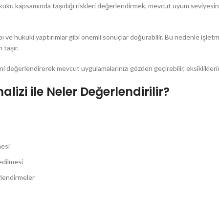
ukuku kapsamında taşıdığı riskleri değerlendirmek, mevcut uyum seviyesini
aybı ve hukuki yaptırımlar gibi önemli sonuçlar doğurabilir. Bu nedenle işl
 taşır.
değerlendirerek mevcut uygulamalarınızı gözden geçirebilir, eksikliklerinizi
zi ile Neler Değerlendirilir?
mesi
edilmesi
rlendirmeler