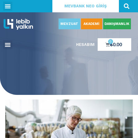
MEVBANK NEO GİRİŞ
MEVZUAT
AKADEMİ
DANIŞMANLIK
0
₺
0.00
HESABIM