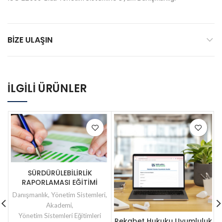
BIZE ULAŞIN
İLGILI ÜRÜNLER
SÜRDÜRÜLEBİLİRLİK
RAPORLAMASI EĞİTİMİ
Danışmanlık
,
Yönetim Sistemleri
,
Akademi
,
Yönetim Sistemleri Eğitimleri
Rekabet Hukuku Uyumluluk