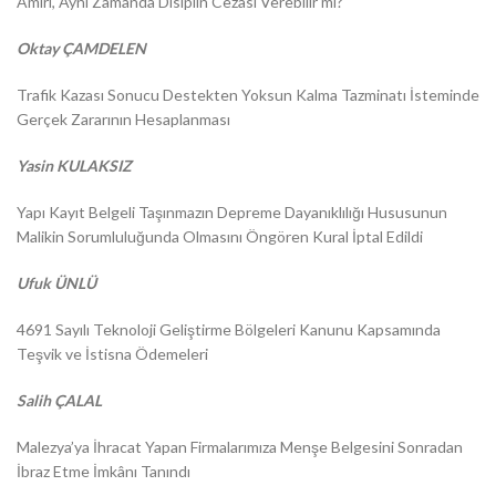
Amiri, Aynı Zamanda Disiplin Cezası Verebilir mi?
Oktay ÇAMDELEN
Trafik Kazası Sonucu Destekten Yoksun Kalma Tazminatı İsteminde
Gerçek Zararının Hesaplanması
Yasin KULAKSIZ
Yapı Kayıt Belgeli Taşınmazın Depreme Dayanıklılığı Hususunun
Malikin Sorumluluğunda Olmasını Öngören Kural İptal Edildi
Ufuk ÜNLÜ
4691 Sayılı Teknoloji Geliştirme Bölgeleri Kanunu Kapsamında
Teşvik ve İstisna Ödemeleri
Salih ÇALAL
Malezya’ya İhracat Yapan Firmalarımıza Menşe Belgesini Sonradan
İbraz Etme İmkânı Tanındı