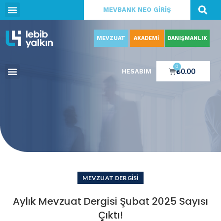
MEVBANK NEO GİRİŞ
MEVZUAT
AKADEMİ
DANIŞMANLIK
0
₺
0.00
HESABIM
MEVZUAT DERGISI
Aylık Mevzuat Dergisi Şubat 2025 Sayısı
Çıktı!