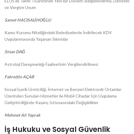
ELÜS ile Tarım Ticaretinde Yeni Bir Dönem: Belgelendirme, Denetim
ve Vergiye Uyum
Samet HACISALİHOĞLU
Kamu Kurumu Niteliğindeki Belediyelerde İndirilecek KDV
Uygulanmasında Yaşanan Sıkıntılar
Sinan DAĞ
Astroloji Danışmanlığı Faaliyetinin Vergilendirilmesi
Fahrettin AÇAR
Sosyal İçerik Üreticiliği, İnternet ve Benzeri Elektronik Ortamlar
Üzerinden Sunulan Hizmetler ile Mobil Cihazlar İçin Uygulama
Geliştiriciliğinde Kazanç İstisnasındaki Değişiklikler
Mehmet Ali Yaprak
İş Hukuku ve Sosyal Güvenlik