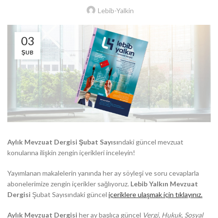
Lebib-Yalkin
03
ŞUB
Aylık Mevzuat Dergisi Şubat Sayısı
ndaki güncel mevzuat
konularına ilişkin zengin içerikleri inceleyin!
Yayımlanan makalelerin yanında her ay söyleşi ve soru cevaplarla
abonelerimize zengin içerikler sağlıyoruz.
Lebib Yalkın Mevzuat
Dergisi
Şubat Sayısındaki güncel
içeriklere ulaşmak için tıklayınız.
Aylık Mevzuat Dergisi
her ay başlıca güncel
Vergi, Hukuk, Sosyal