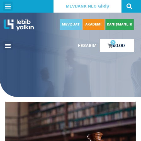
MEVBANK NEO GİRİŞ
MEVZUAT
AKADEMİ
DANIŞMANLIK
0
₺
0.00
HESABIM