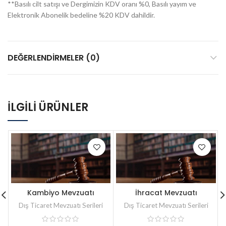
**Basılı cilt satışı ve Dergimizin KDV oranı %0, Basılı yayım ve
Elektronik Abonelik bedeline %20 KDV dahildir.
DEĞERLENDIRMELER (0)
İLGILI ÜRÜNLER
Kambiyo Mevzuatı
İhracat Mevzuatı
Dış Ticaret Mevzuatı Serileri
Dış Ticaret Mevzuatı Serileri