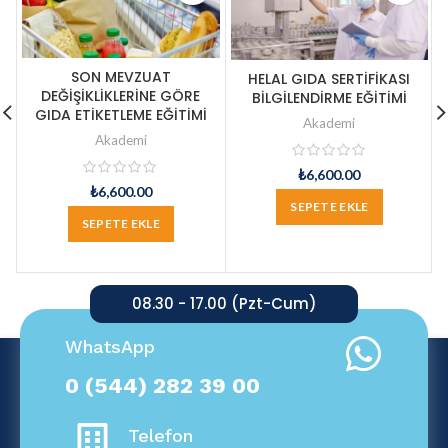
SON MEVZUAT
HELAL GIDA SERTİFİKASI
DEĞİŞİKLİKLERİNE GÖRE
BİLGİLENDİRME EĞİTİMİ
GIDA ETİKETLEME EĞİTİMİ
Akademi
Akademi
₺
6,600.00
₺
6,600.00
SEPETE EKLE
SEPETE EKLE
08.30 - 17.00 (Pzt-Cum)
WhatsApp
0 (544) 282 39 00
Telefon