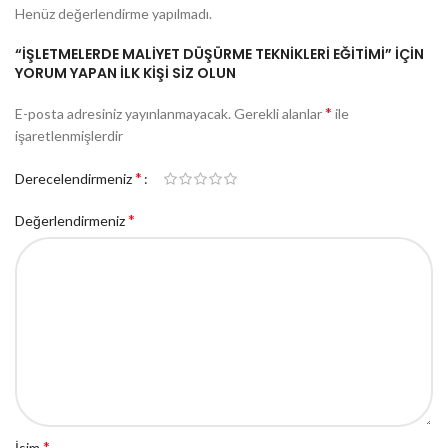
Henüz değerlendirme yapılmadı.
“İŞLETMELERDE MALİYET DÜŞÜRME TEKNİKLERİ EĞİTİMİ” IÇIN
YORUM YAPAN ILK KIŞI SIZ OLUN
*
E-posta adresiniz yayınlanmayacak.
Gerekli alanlar
ile
işaretlenmişlerdir
*
Derecelendirmeniz
*
Değerlendirmeniz
*
İsim