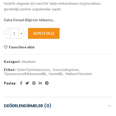
hedefe ulaşmak için nasıl bir takip mekanizması oluşturulması
gerektiği üzerine uygulamalar yapılır.
Daha Detaylı Bilgi için tıklayınız…
SEPETE EKLE
Favorilere ekle
Kategori:
Akademi
Etiket:
GiderOptimizasyonu
,
Süreçİyileştirme
,
OperasyonelMükemmellik
,
Verimlilik
,
MaliyetYönetimi
Paylaş
DEĞERLENDIRMELER (0)