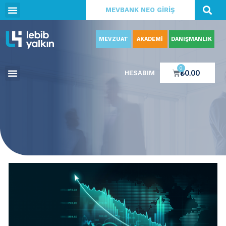
MEVBANK NEO GİRİŞ
MEVZUAT
AKADEMİ
DANIŞMANLIK
0
₺
0.00
HESABIM