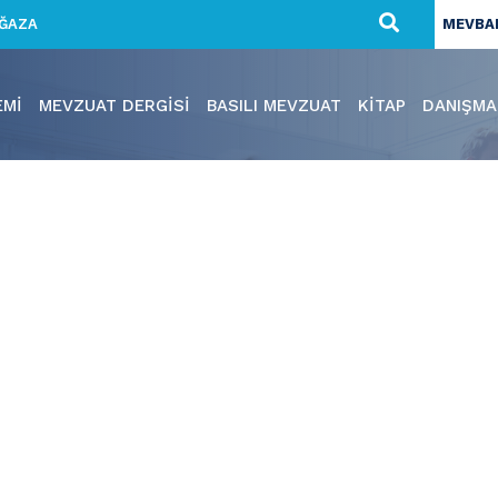
ĞAZA
MEVBAN
EMI
MEVZUAT DERGISI
BASILI MEVZUAT
KITAP
DANIŞMA