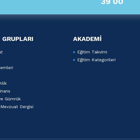
39 00
 GRUPLARI
AKADEMİ
at
Eğitim Takvimi
Eğitim Kategorileri
emleri
lik
inans
 ve Gümrük
 Mevzuat Dergisi