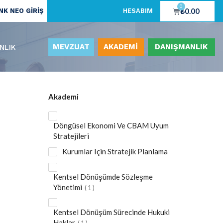
0
₺
0.00
K NEO GİRİŞ
HESABIM
MEVZUAT
AKADEMİ
DANIŞMANLIK
NLIK
Akademi
Döngüsel Ekonomi Ve CBAM Uyum
Stratejileri
Kurumlar Için Stratejik Planlama
Kentsel Dönüşümde Sözleşme
Yönetimi
1
Kentsel Dönüşüm Sürecinde Hukuki
Haklar