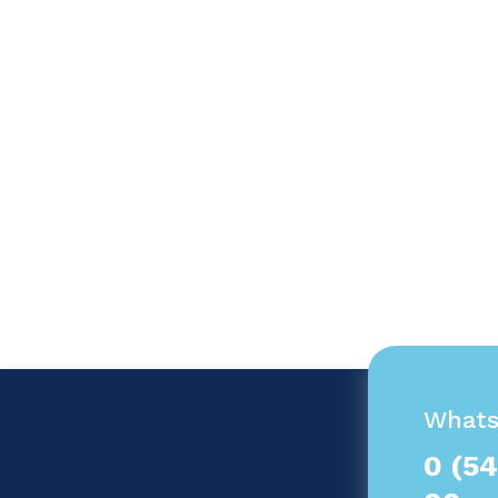
What
0 (54