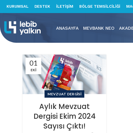
KURUMSAL
DESTEK
İLETİŞİM
BÖLGE TEMSİLCİLİĞİ
MA
ANASAYFA
MEVBANK NEO
AKAD
01
EKI
MEVZUAT DERGISI
Aylık Mevzuat
Dergisi Ekim 2024
Sayısı Çıktı!