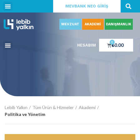
MEVBANK NEO GİRİŞ
MEVZUAT
AKADEMİ
DANIŞMANLIK
0
₺
0.00
HESABIM
Lebib Yalkın
Tüm Ürün & Hizmeler
Akademi
Politika ve Yönetim