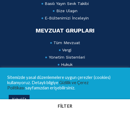
Basılı Yayın Sevk Takibi
Bize Ulaşın
E-Bültenimizi İnceleyin
MEVZUAT GRUPLARI
Tüm Mevzuat
Vergi
Yönetim Sistemleri
Hukuk
Sosyal Güvenlik
Sitemizde yasal düzenlemelere uygun çerezler (cookies)
Ticaret ve Finans
kullanıyoruz. Detaylı bilgiye
Gizlilik ve Çerez
Dış Ticaret ve Gümrük
Politikası
sayfamızdan erişebilirsiniz.
Lebib Yalkın Mevzuat Dergisi
Kabul Et
AKADEMİ
FILTER
Eğitim Takvimi
Eğitim Kategorileri